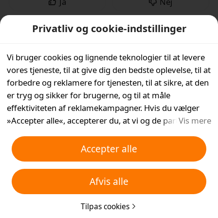
Ja
Nej
Privatliv og cookie-indstillinger
Vi bruger cookies og lignende teknologier til at levere
vores tjeneste, til at give dig den bedste oplevelse, til at
forbedre og reklamere for tjenesten, til at sikre, at den
er tryg og sikker for brugerne, og til at måle
effektiviteten af reklamekampagner. Hvis du vælger
»Accepter alle«, accepterer du, at vi og de partnere, vi
Vis mere
samarbejder med, gemmer cookies og lignende
teknologier på din enhed til reklameformål. Du kan
Accepter alle
også »Afvise alle« ikke-essentielle cookies eller vælge,
hvilke typer cookies du vil acceptere eller deaktivere,
Afvis alle
ved at klikke på »Tilpas cookies« nedenfor eller når
som helst i dine privatlivsindstillinger. For flere detaljer,
Tilpas cookies
se vores
Politik for cookies og lignende teknologier
.