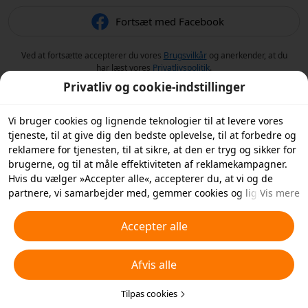
Fortsæt med Facebook
Ved at fortsætte accepterer du vores
Brugsvilkår
og anerkender, at du
har læst vores
Privatlivspolitik
.
Privatliv og cookie-indstillinger
Vi bruger cookies og lignende teknologier til at levere vores
tjeneste, til at give dig den bedste oplevelse, til at forbedre og
reklamere for tjenesten, til at sikre, at den er tryg og sikker for
brugerne, og til at måle effektiviteten af reklamekampagner.
Hvis du vælger »Accepter alle«, accepterer du, at vi og de
partnere, vi samarbejder med, gemmer cookies og lignende
Vis mere
teknologier på din enhed til reklameformål. Du kan også
»Afvise alle« ikke-essentielle cookies eller vælge, hvilke typer
Accepter alle
cookies du vil acceptere eller deaktivere, ved at klikke på
»Tilpas cookies« nedenfor eller når som helst i dine
Afvis alle
privatlivsindstillinger. For flere detaljer, se vores
Politik for
cookies og lignende teknologier
.
Tilpas cookies