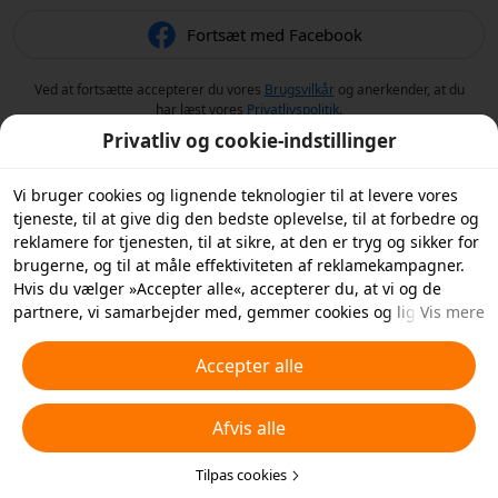
Fortsæt med Facebook
Ved at fortsætte accepterer du vores
Brugsvilkår
og anerkender, at du
har læst vores
Privatlivspolitik
.
Privatliv og cookie-indstillinger
Vi bruger cookies og lignende teknologier til at levere vores
tjeneste, til at give dig den bedste oplevelse, til at forbedre og
reklamere for tjenesten, til at sikre, at den er tryg og sikker for
brugerne, og til at måle effektiviteten af reklamekampagner.
Hvis du vælger »Accepter alle«, accepterer du, at vi og de
partnere, vi samarbejder med, gemmer cookies og lignende
Vis mere
teknologier på din enhed til reklameformål. Du kan også
»Afvise alle« ikke-essentielle cookies eller vælge, hvilke typer
Accepter alle
cookies du vil acceptere eller deaktivere, ved at klikke på
»Tilpas cookies« nedenfor eller når som helst i dine
Afvis alle
privatlivsindstillinger. For flere detaljer, se vores
Politik for
cookies og lignende teknologier
.
Tilpas cookies