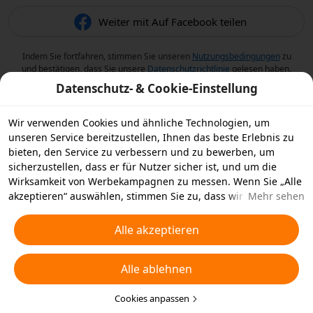
Weiter mit Auf Facebook teilen
Indem Sie fortfahren, stimmen Sie unseren
Nutzungsbedingungen
zu
und bestätigen, dass Sie unsere
Datenschutzrichtlinie
gelesen haben.
Datenschutz- & Cookie-Einstellung
Wir verwenden Cookies und ähnliche Technologien, um
unseren Service bereitzustellen, Ihnen das beste Erlebnis zu
bieten, den Service zu verbessern und zu bewerben, um
sicherzustellen, dass er für Nutzer sicher ist, und um die
Wirksamkeit von Werbekampagnen zu messen. Wenn Sie „Alle
akzeptieren“ auswählen, stimmen Sie zu, dass wir und die
Mehr sehen
Partner, mit denen wir zusammenarbeiten, Cookies und
ähnliche Technologien für Werbezwecke auf Ihrem Gerät
Alle akzeptieren
speichern. Alternativ können Sie auch über „Alle ablehnen“
nicht notwendige Cookies ablehnen oder auswählen, welche
Alle ablehnen
Arten von Cookies Sie akzeptieren oder deaktivieren möchten,
indem Sie unten oder jederzeit in Ihren
Datenschutzeinstellungen auf „Cookies anpassen“ klicken.
Cookies anpassen