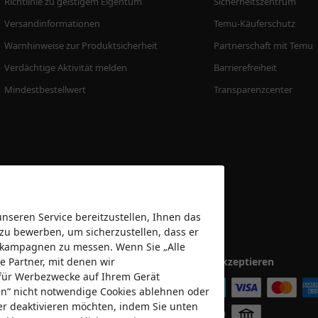
Richtlinie zu geistigem Eigentum
Sicherheitszentrum
Versandinformationen
Temu-Käuferschutz
Warnhinweise zur Produktsicherheit
Partnerschaft mit Temu
Verdächtige Aktivität melden
Barrierefreiheit
Mindestbestellwert
Transparenzcenter
seren Service bereitzustellen, Ihnen das
 zu bewerben, um sicherzustellen, dass er
bekampagnen zu messen. Wenn Sie „Alle
e Partner, mit denen wir
Wir akzeptieren
für Werbezwecke auf Ihrem Gerät
nen“ nicht notwendige Cookies ablehnen oder
er deaktivieren möchten, indem Sie unten