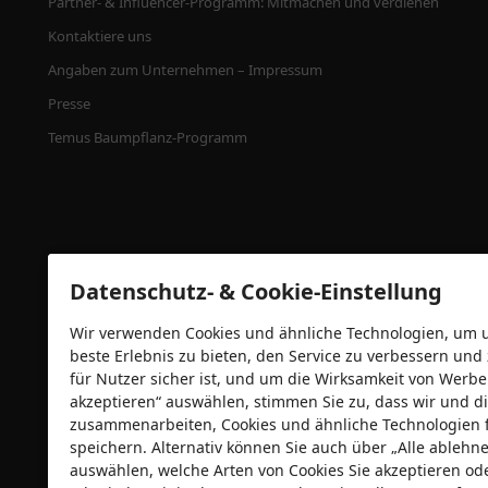
Partner- & Influencer-Programm: Mitmachen und verdienen
Kontaktiere uns
Angaben zum Unternehmen – Impressum
Presse
Temus Baumpflanz-Programm
Datenschutz- & Cookie-Einstellung
Wir verwenden Cookies und ähnliche Technologien, um un
beste Erlebnis zu bieten, den Service zu verbessern und
für Nutzer sicher ist, und um die Wirksamkeit von Wer
Sicherheitszertifizierungen
akzeptieren“ auswählen, stimmen Sie zu, dass wir und di
zusammenarbeiten, Cookies und ähnliche Technologien 
speichern. Alternativ können Sie auch über „Alle ableh
auswählen, welche Arten von Cookies Sie akzeptieren od