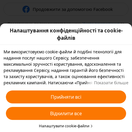
Продовжити за допомогою Facebook
Продовжуючи, ви погоджуєтеся з нашими
Умови використання
та
підтверджуєте, що прочитали нашу
Політикою конфіденційності
.
Налаштування конфіденційності та cookie-
файлів
Ми використовуємо cookie-файли й подібні технології для
надання послуг нашого Сервісу, забезпечення
максимальної зручності користування, вдосконалення та
рекламування Сервісу, надання гарантій його безпечності
та захисту користувачів, а також оцінювання ефективності
рекламних кампаній. Натискаючи «Прийняти всі», ви
Показати більше
погоджуєтеся, що ми й наші партнери зберігатимемо
cookie-файли й подібні технології на вашому пристрої,
Прийняти всі
зібрані в рекламних цілях. Ви також можете вибрати
варіант «Відхилити всі» для необов’язкових cookie-файлів
Відхилити все
або вказати, які типи cookie-файлів ви згодні прийняти, а які
бажаєте заблокувати, натиснувши «Налаштувати cookie-
файли» нижче на цій сторінці або зайшовши в розділ
Налаштувати cookie-файли