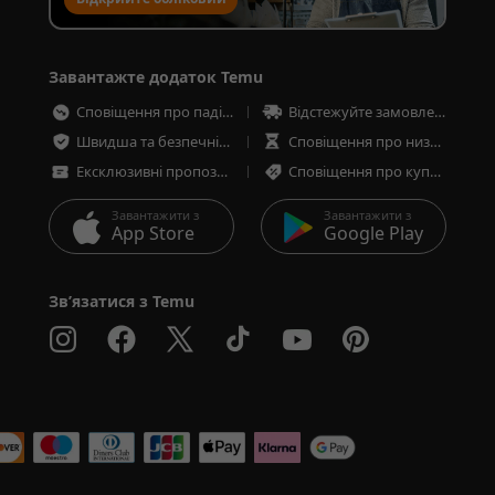
запис для продажу
Завантажте додаток Temu
Сповіщення про падіння цін
Відстежуйте замовлення в будь-який час
Швидша та безпечніша оплата
Сповіщення про низькі запаси товарів
Ексклюзивні пропозиції
Сповіщення про купони та пропозиції
Завантажити з
Завантажити з
App Store
Google Play
Зв’язатися з Temu