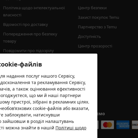
Політика щодо інтелектуальної 
Центр безпеки
власності
Захист покупок Temu
Відомості про доставку
Партнерство з Temu
Попередження про безпеку 
Доступність
товару
Центр прозорості
Повідомити про підозрілу 
активність
cookie-файлів
Мінімальна сума замовлення
для надання послуг нашого Сервісу,
вдосконалення та рекламування Сервісу,
вачів, а також оцінювання ефективності
погоджуєтеся, що ми й наші партнери
шому пристрої, зібрані в рекламних цілях.
необов’язкових cookie-файлів або вказати,
Ми приймаємо
єте заблокувати, натиснувши
бо зайшовши в розділ налаштувань
ості можна знайти в нашій
Політиці щодо