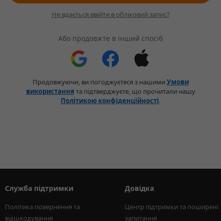
Не вдається ввійти в обліковий запис?
Або продовжте в інший спосіб
Продовжуючи, ви погоджуєтеся з нашими
Умови
використання
та підтверджуєте, що прочитали нашу
Політикою конфіденційності
.
Служба підтримки
Довідка
Політика повернення та 
Центр підтримки та поширені 
відшкодування
запитання