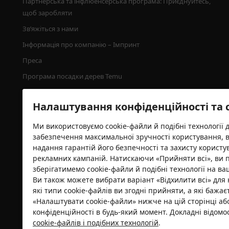
Партнерська та інфлюенсерська програма: Приєднуйтесь, 
щоб заробляти
Зв’яжіться з нами
Інформація про компанію – Імпринт
Преса
Програма посадки дерев Temu
Налаштування конфіденційності та 
Ми використовуємо cookie-файли й подібні технології 
забезпечення максимальної зручності користування, 
надання гарантій його безпечності та захисту користу
рекламних кампаній. Натискаючи «Прийняти всі», ви 
зберігатимемо cookie-файли й подібні технології на ва
Ви також можете вибрати варіант «Відхилити всі» для 
Сертифікат безпеки
які типи cookie-файлів ви згодні прийняти, а які бажа
«Налаштувати cookie-файли» нижче на цій сторінці а
конфіденційності в будь-який момент. Докладні відом
cookie-файлів і подібних технологій
.