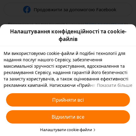
Продовжити за допомогою Facebook
Продовжуючи, ви погоджуєтеся з нашими
Умови використання
та
підтверджуєте, що прочитали нашу
Політикою конфіденційності
.
Налаштування конфіденційності та cookie-
файлів
Ми використовуємо cookie-файли й подібні технології для
надання послуг нашого Сервісу, забезпечення
максимальної зручності користування, вдосконалення та
рекламування Сервісу, надання гарантій його безпечності
та захисту користувачів, а також оцінювання ефективності
рекламних кампаній. Натискаючи «Прийняти всі», ви
Показати більше
погоджуєтеся, що ми й наші партнери зберігатимемо
cookie-файли й подібні технології на вашому пристрої,
Прийняти всі
зібрані в рекламних цілях. Ви також можете вибрати
варіант «Відхилити всі» для необов’язкових cookie-файлів
Відхилити все
або вказати, які типи cookie-файлів ви згодні прийняти, а які
бажаєте заблокувати, натиснувши «Налаштувати cookie-
файли» нижче на цій сторінці або зайшовши в розділ
Налаштувати cookie-файли