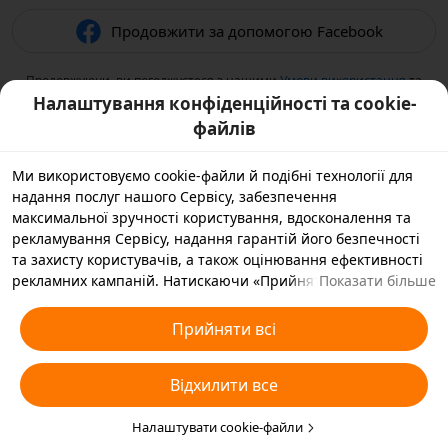
Продовжити за допомогою Facebook
Продовжуючи, ви погоджуєтеся з нашими
Умови використання
та
підтверджуєте, що прочитали нашу
Політикою конфіденційності
.
Налаштування конфіденційності та cookie-
файлів
Ми використовуємо cookie-файли й подібні технології для
надання послуг нашого Сервісу, забезпечення
максимальної зручності користування, вдосконалення та
рекламування Сервісу, надання гарантій його безпечності
та захисту користувачів, а також оцінювання ефективності
рекламних кампаній. Натискаючи «Прийняти всі», ви
Показати більше
погоджуєтеся, що ми й наші партнери зберігатимемо
cookie-файли й подібні технології на вашому пристрої,
Прийняти всі
зібрані в рекламних цілях. Ви також можете вибрати
варіант «Відхилити всі» для необов’язкових cookie-файлів
Відхилити все
або вказати, які типи cookie-файлів ви згодні прийняти, а які
бажаєте заблокувати, натиснувши «Налаштувати cookie-
файли» нижче на цій сторінці або зайшовши в розділ
Налаштувати cookie-файли