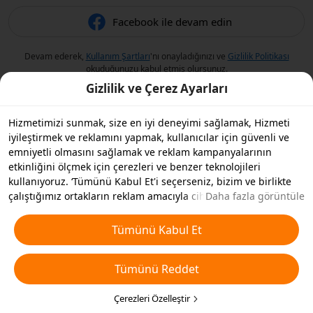
Facebook ile devam edin
Devam ederek,
Kullanım Şartları
'nı onayladığınızı ve
Gizlilik Politikası
okuduğunuzu kabul etmiş olursunuz.
Gizlilik ve Çerez Ayarları
Hizmetimizi sunmak, size en iyi deneyimi sağlamak, Hizmeti
iyileştirmek ve reklamını yapmak, kullanıcılar için güvenli ve
emniyetli olmasını sağlamak ve reklam kampanyalarının
etkinliğini ölçmek için çerezleri ve benzer teknolojileri
kullanıyoruz. ‘Tümünü Kabul Et'i seçerseniz, bizim ve birlikte
çalıştığımız ortakların reklam amacıyla cihazınızda çerezleri ve
Daha fazla görüntüle
benzer teknolojileri depolamasını kabul etmiş olursunuz.
Ayrıca, temel olmayan çerezlerin ’Tümünü Reddedebilir' veya
Tümünü Kabul Et
aşağıdaki ’Çerezleri Özelleştir'i tıklayarak veya gizlilik
ayarlarınızda istediğiniz zaman hangi çerez türlerini kabul
Tümünü Reddet
etmek veya devre dışı bırakmak istediğinizi seçebilirsiniz. Daha
fazla detay için
Çerezler ve Benzer Teknolojiler Politikamıza
bakın.
Çerezleri Özelleştir