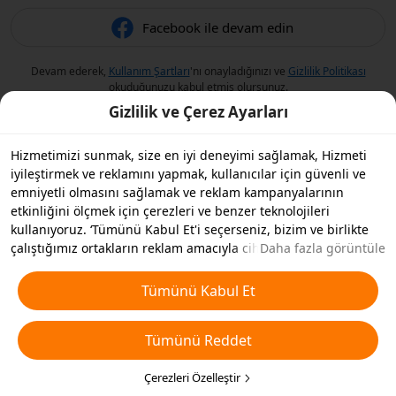
Facebook ile devam edin
Devam ederek,
Kullanım Şartları
'nı onayladığınızı ve
Gizlilik Politikası
okuduğunuzu kabul etmiş olursunuz.
Gizlilik ve Çerez Ayarları
Hizmetimizi sunmak, size en iyi deneyimi sağlamak, Hizmeti
iyileştirmek ve reklamını yapmak, kullanıcılar için güvenli ve
emniyetli olmasını sağlamak ve reklam kampanyalarının
etkinliğini ölçmek için çerezleri ve benzer teknolojileri
kullanıyoruz. ‘Tümünü Kabul Et'i seçerseniz, bizim ve birlikte
çalıştığımız ortakların reklam amacıyla cihazınızda çerezleri ve
Daha fazla görüntüle
benzer teknolojileri depolamasını kabul etmiş olursunuz.
Ayrıca, temel olmayan çerezlerin ’Tümünü Reddedebilir' veya
Tümünü Kabul Et
aşağıdaki ’Çerezleri Özelleştir'i tıklayarak veya gizlilik
ayarlarınızda istediğiniz zaman hangi çerez türlerini kabul
Tümünü Reddet
etmek veya devre dışı bırakmak istediğinizi seçebilirsiniz. Daha
fazla detay için
Çerezler ve Benzer Teknolojiler Politikamıza
bakın.
Çerezleri Özelleştir