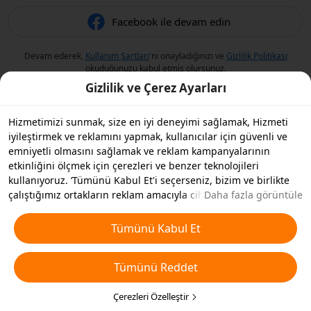
Facebook ile devam edin
Devam ederek,
Kullanım Şartları
'nı onayladığınızı ve
Gizlilik Politikası
okuduğunuzu kabul etmiş olursunuz.
Gizlilik ve Çerez Ayarları
Hizmetimizi sunmak, size en iyi deneyimi sağlamak, Hizmeti
iyileştirmek ve reklamını yapmak, kullanıcılar için güvenli ve
emniyetli olmasını sağlamak ve reklam kampanyalarının
etkinliğini ölçmek için çerezleri ve benzer teknolojileri
kullanıyoruz. ‘Tümünü Kabul Et'i seçerseniz, bizim ve birlikte
çalıştığımız ortakların reklam amacıyla cihazınızda çerezleri ve
Daha fazla görüntüle
benzer teknolojileri depolamasını kabul etmiş olursunuz.
Ayrıca, temel olmayan çerezlerin ’Tümünü Reddedebilir' veya
Tümünü Kabul Et
aşağıdaki ’Çerezleri Özelleştir'i tıklayarak veya gizlilik
ayarlarınızda istediğiniz zaman hangi çerez türlerini kabul
Tümünü Reddet
etmek veya devre dışı bırakmak istediğinizi seçebilirsiniz. Daha
fazla detay için
Çerezler ve Benzer Teknolojiler Politikamıza
bakın.
Çerezleri Özelleştir