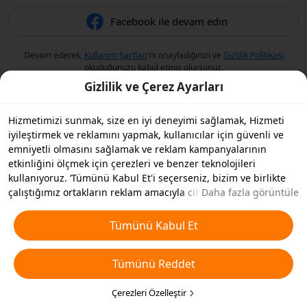
Facebook ile devam edin
Devam ederek,
Kullanım Şartları
'nı onayladığınızı ve
Gizlilik Politikası
okuduğunuzu kabul etmiş olursunuz.
Gizlilik ve Çerez Ayarları
Hizmetimizi sunmak, size en iyi deneyimi sağlamak, Hizmeti
iyileştirmek ve reklamını yapmak, kullanıcılar için güvenli ve
emniyetli olmasını sağlamak ve reklam kampanyalarının
etkinliğini ölçmek için çerezleri ve benzer teknolojileri
kullanıyoruz. ‘Tümünü Kabul Et'i seçerseniz, bizim ve birlikte
çalıştığımız ortakların reklam amacıyla cihazınızda çerezleri ve
Daha fazla görüntüle
benzer teknolojileri depolamasını kabul etmiş olursunuz.
Ayrıca, temel olmayan çerezlerin ’Tümünü Reddedebilir' veya
Tümünü Kabul Et
aşağıdaki ’Çerezleri Özelleştir'i tıklayarak veya gizlilik
ayarlarınızda istediğiniz zaman hangi çerez türlerini kabul
Tümünü Reddet
etmek veya devre dışı bırakmak istediğinizi seçebilirsiniz. Daha
fazla detay için
Çerezler ve Benzer Teknolojiler Politikamıza
bakın.
Çerezleri Özelleştir