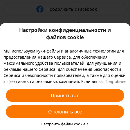
Продолжить с Facebook
Продолжая, вы соглашаетесь с нашими
Условиями использования
и подтверждаете, что прочитали нашу
Политику
Настройки конфиденциальности и
конфиденциальности
.
файлов cookie
Мы используем куки-файлы и аналогичные технологии для
предоставления нашего Сервиса, для обеспечения
максимального удобства пользователей, для улучшения и
рекламы нашего Сервиса, для обеспечения безопасности
Сервиса и безопасности пользователей, а также для оценки
эффективности рекламных кампаний. Если вы выбираете
Подробнее
«Принять все», вы соглашаетесь с тем, что мы и партнеры,
с которыми мы работаем, будем хранить куки-файлы и
Принять все
использовать аналогичные технологии на вашем
устройстве в рекламных целях. Вы также можете выбрать
Отклонить все
«Отклонить все», чтобы отклонить все необязательные
куки-файлы, или выбрать, какие типы куки-файлов
необходимо принять или отклонить. Для этого нажмите
Настроить файлы cookie