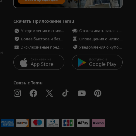
и
 
Скачать Приложение Temu
Уведомления о снижении цен
Отслеживать заказы в любое время
Более быстрое и безопасное оформление заказа
Оповещения о низком запасе товаров
Эксклюзивные предложения
Уведомления о купонах и предложениях
ти
Скачивай на
Доступно в
App Store
Google Play
Связь с Temu