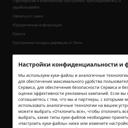
Партнерская и инфлюенсер-программа: присоединяйтесь и 
зарабатывайте
Связаться с нами
Юридическая информация
Пресса
Программа посадки деревьев от Temu
Настройки конфиденциальности и ф
Мы используем куки-файлы и аналогичные технологии
для обеспечения максимального удобства пользовате
Сервиса, для обеспечения безопасности Сервиса и без
оценки эффективности рекламных кампаний. Если вы 
соглашаетесь с тем, что мы и партнеры, с которыми 
Сертификаты безопасности
использовать аналогичные технологии на вашем устр
можете выбрать «Отклонить все», чтобы отклонить вс
выбрать, какие типы куки-файлов необходимо принять
«Настроить куки-файлы» ниже или измените настрой