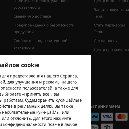
Политика интеллектуальной 
Центр безопасност
собственности
Защита покупок на
Сведения о доставке
Temu
Предупреждения о безопасности 
Стать партнером 
продукции
Temu
Сообщить о подозрительной 
Доступность
активности
Центр прозрачнос
Минимальная сумма заказа
айлов cookie
 для предоставления нашего Сервиса,
лей, для улучшения и рекламы нашего
опасности пользователей, а также для
выбираете «Принять все», вы
мы работаем, будем хранить куки-файлы и
ойстве в рекламных целях. Вы также
Мы принимаем
е необязательные куки-файлы, или
 или отклонить. Для этого нажмите
ки конфиденциальности позже в любое