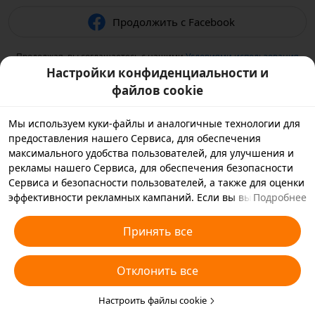
Продолжить с Facebook
Продолжая, вы соглашаетесь с нашими
Условиями использования
и подтверждаете, что прочитали нашу
Политику
Настройки конфиденциальности и
конфиденциальности
.
файлов cookie
Мы используем куки-файлы и аналогичные технологии для
предоставления нашего Сервиса, для обеспечения
максимального удобства пользователей, для улучшения и
рекламы нашего Сервиса, для обеспечения безопасности
Сервиса и безопасности пользователей, а также для оценки
эффективности рекламных кампаний. Если вы выбираете
Подробнее
«Принять все», вы соглашаетесь с тем, что мы и партнеры,
с которыми мы работаем, будем хранить куки-файлы и
Принять все
использовать аналогичные технологии на вашем
устройстве в рекламных целях. Вы также можете выбрать
Отклонить все
«Отклонить все», чтобы отклонить все необязательные
куки-файлы, или выбрать, какие типы куки-файлов
необходимо принять или отклонить. Для этого нажмите
Настроить файлы cookie