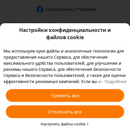
Продолжить с Facebook
Продолжая, вы соглашаетесь с нашими
Условиями использования
и подтверждаете, что прочитали нашу
Политику
Настройки конфиденциальности и
конфиденциальности
.
файлов cookie
Мы используем куки-файлы и аналогичные технологии для
предоставления нашего Сервиса, для обеспечения
максимального удобства пользователей, для улучшения и
рекламы нашего Сервиса, для обеспечения безопасности
Сервиса и безопасности пользователей, а также для оценки
эффективности рекламных кампаний. Если вы выбираете
Подробнее
«Принять все», вы соглашаетесь с тем, что мы и партнеры,
с которыми мы работаем, будем хранить куки-файлы и
Принять все
использовать аналогичные технологии на вашем
устройстве в рекламных целях. Вы также можете выбрать
Отклонить все
«Отклонить все», чтобы отклонить все необязательные
куки-файлы, или выбрать, какие типы куки-файлов
необходимо принять или отклонить. Для этого нажмите
Настроить файлы cookie