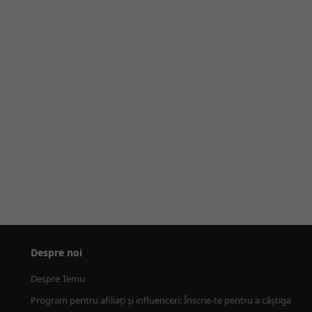
Despre noi
Despre Temu
Program pentru afiliați și influenceri: Înscrie-te pentru a câștiga