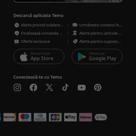
Descarcă aplicația Temu
Alerte privind scăderea prețurilor
Urmărește comenzi în orice moment
Finalizează comanda mai rapid și mai sigur
Alerte pentru articole cu stoc redus
Oferte exclusive
Alerte pentru cupoane și oferte
Descarcă pe
Obține pe
App Store
Google Play
Conectează-te cu Temu