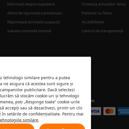
Informații despre expediere
Protecția achizițiilor Temu
Alerte de siguranță a produsului
Partener cu Temu
Raportează activitate suspectă
Accesibilitate
Valoare comandă minimă
Centrul de transparență
 și tehnologii similare pentru a putea
 a ne asigura că acestea sunt sigure și
 campaniilor publicitare. Dacă selectezi
e lucrăm să stocăm cookie-uri și tehnologii
Acceptăm
emenea, poți „Respinge toate” cookie-urile
să accepți sau să dezactivezi, printr-un clic
în setările de confidențialitate. Pentru mai
tehnologiile similare
.