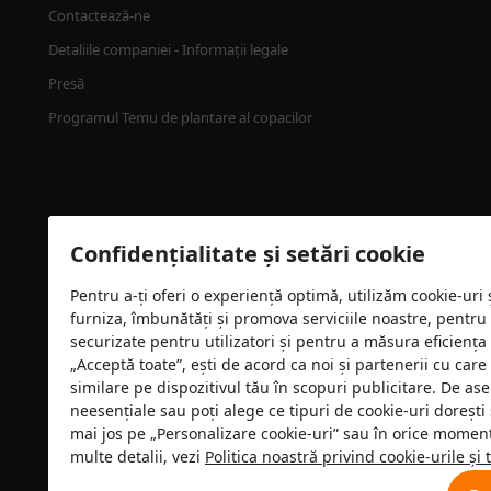
Contactează-ne
Detaliile companiei - Informații legale
Presă
Programul Temu de plantare al copacilor
Confidențialitate și setări cookie
Pentru a-ți oferi o experiență optimă, utilizăm cookie-uri
furniza, îmbunătăți și promova serviciile noastre, pentru
securizate pentru utilizatori și pentru a măsura eficiența
„Acceptă toate”, ești de acord ca noi și partenerii cu car
Certificare de securitate
similare pe dispozitivul tău în scopuri publicitare. De as
neesențiale sau poți alege ce tipuri de cookie-uri dorești 
mai jos pe „Personalizare cookie-uri” sau în orice moment 
multe detalii, vezi
Politica noastră privind cookie-urile și 