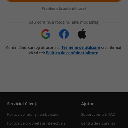
Probleme la autentificare?
Sau continuă folosind alte modalități
Continuând, sunteți de acord cu
Termenii de utilizare
și confirmați
că ați citit
Politica de confidențialitate
.
Serviciul Clienți
Ajutor
Politica de retur și rambursare
Suport clienți & FAQ
Politica de proprietate intelectuală
Centru de siguranță