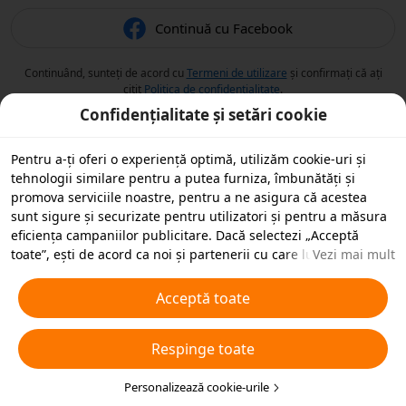
Continuă cu Facebook
Continuând, sunteți de acord cu
Termeni de utilizare
și confirmați că ați
citit
Politica de confidențialitate
.
Confidențialitate și setări cookie
Pentru a-ți oferi o experiență optimă, utilizăm cookie-uri și
tehnologii similare pentru a putea furniza, îmbunătăți și
promova serviciile noastre, pentru a ne asigura că acestea
sunt sigure și securizate pentru utilizatori și pentru a măsura
eficiența campaniilor publicitare. Dacă selectezi „Acceptă
toate”, ești de acord ca noi și partenerii cu care lucrăm să
Vezi mai mult
stocăm cookie-uri și tehnologii similare pe dispozitivul tău în
scopuri publicitare. De asemenea, poți „Respinge toate”
Acceptă toate
cookie-urile neesențiale sau poți alege ce tipuri de cookie-uri
dorești să accepți sau să dezactivezi, printr-un clic mai jos pe
Respinge toate
„Personalizare cookie-uri” sau în orice moment în setările de
confidențialitate. Pentru mai multe detalii, vezi
Politica noastră
privind cookie-urile și tehnologiile similare
Personalizează cookie-urile
.