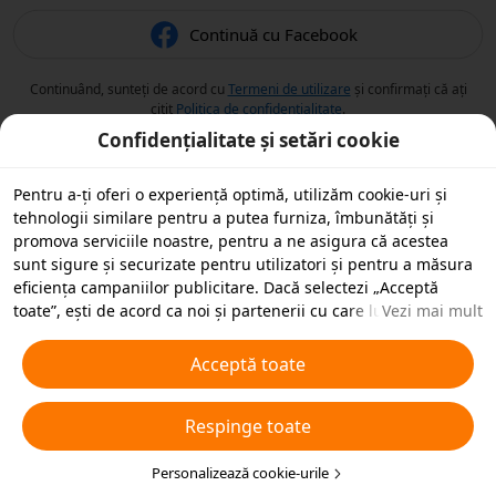
Continuă cu Facebook
Continuând, sunteți de acord cu
Termeni de utilizare
și confirmați că ați
citit
Politica de confidențialitate
.
Confidențialitate și setări cookie
Pentru a-ți oferi o experiență optimă, utilizăm cookie-uri și
tehnologii similare pentru a putea furniza, îmbunătăți și
promova serviciile noastre, pentru a ne asigura că acestea
sunt sigure și securizate pentru utilizatori și pentru a măsura
eficiența campaniilor publicitare. Dacă selectezi „Acceptă
toate”, ești de acord ca noi și partenerii cu care lucrăm să
Vezi mai mult
stocăm cookie-uri și tehnologii similare pe dispozitivul tău în
scopuri publicitare. De asemenea, poți „Respinge toate”
Acceptă toate
cookie-urile neesențiale sau poți alege ce tipuri de cookie-uri
dorești să accepți sau să dezactivezi, printr-un clic mai jos pe
Respinge toate
„Personalizare cookie-uri” sau în orice moment în setările de
confidențialitate. Pentru mai multe detalii, vezi
Politica noastră
privind cookie-urile și tehnologiile similare
Personalizează cookie-urile
.