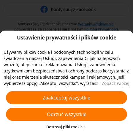
Kontynuuj z Facebook
Kontynuując, zgadzasz się z naszym
Warunki Użytkowania
i
potwierdzasz, że zapoznałeś się z naszym
Polityka Prywatności
.
Ustawienie prywatności i plików cookie
Używamy plików cookie i podobnych technologii w celu
świadczenia naszej Usługi, zapewnienia Ci jak najlepszych
wrażeń, ulepszania i reklamowania Usługi, zapewnienia
użytkownikom bezpieczeństwa i ochrony podczas korzystania z
niej oraz mierzenia skuteczności kampanii reklamowych. Jeśli
wybierzesz opcję „Akceptuj wszystko”, wyrażasz zgodę na
Zobacz więcej
przechowywanie przez nas i naszych partnerów plików cookie
oraz podobnych technologii na Twoim urządzeniu w celach
Zaakceptuj wszystkie
reklamowych. Możesz także wybrać opcję „Odrzucić wszystkie”,
aby odrzucić wszystkie nieistotne pliki cookie lub wybrać typy
Odrzuć wszystkie
plików cookie, które chcesz zaakceptować albo wyłączyć,
klikając opcję „Dostosuj pliki cookie” poniżej lub w dowolnej
chwili w ustawieniach prywatności. Aby uzyskać więcej
Dostosuj pliki cookie