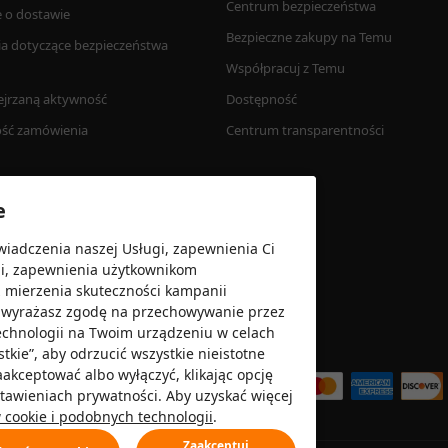
Centrum bezpieczeństwa
e o dostawie
Bezpieczne zakupy na Temu
ia dotyczące bezpieczeństwa 
Współpracuj z Temu 
ejrzaną aktywność 
Dostępność
ość zamówienia
Centrum transparentności
e
wiadczenia naszej Usługi, zapewnienia Ci
gi, zapewnienia użytkownikom
z mierzenia skuteczności kampanii
”, wyrażasz zgodę na przechowywanie przez
echnologii na Twoim urządzeniu w celach
Akceptujemy
kie”, aby odrzucić wszystkie nieistotne
zaakceptować albo wyłączyć, klikając opcję
ustawieniach prywatności. Aby uzyskać więcej
w cookie i podobnych technologii
.
Zaakceptuj