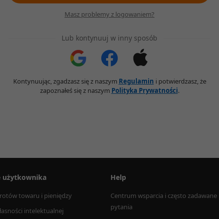
Masz problemy z logowaniem?
Lub kontynuuj w inny sposób
Kontynuując, zgadzasz się z naszym
Regulamin
i potwierdzasz, że
zapoznałeś się z naszym
Polityka Prywatności
.
e użytkownika
Help
rotów towaru i pieniędzy
Centrum wsparcia i często zadawane 
pytania
łasności intelektualnej