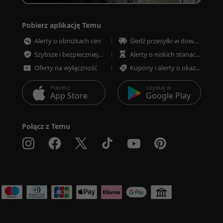
Pobierz aplikację Temu
Alerty o obniżkach cen
Śledź przesyłki w dowolnym momencie
Szybsze i bezpieczniejsze płatności
Alerty o niskich stanach magazynowych
Oferty na wyłączność
Kupony i alerty o okazjach
Pobierz:
Uzyskaj w
App Store
Google Play
Połącz z Temu