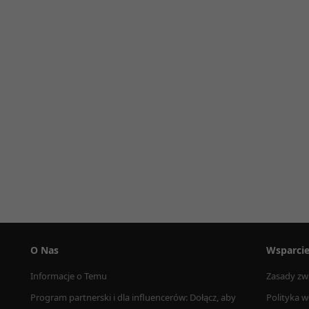
O Nas
Wsparci
Informacje o Temu
Zasady zw
Program partnerski i dla influencerów: Dołącz, aby 
Polityka w