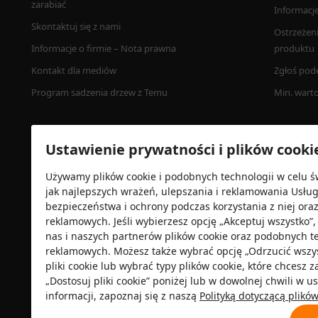
zarabiać
Informacj
Skontaktuj się z nami
Ostrzeżen
Informacje o firmie – Nota prawna
produktu
Kontakt dla mediów
Zgłoś pod
Program sadzenia drzew z Temu
Min. wart
Ustawienie prywatności i plików cooki
Używamy plików cookie i podobnych technologii w celu ś
jak najlepszych wrażeń, ulepszania i reklamowania Usłu
bezpieczeństwa i ochrony podczas korzystania z niej ora
reklamowych. Jeśli wybierzesz opcję „Akceptuj wszystko
nas i naszych partnerów plików cookie oraz podobnych t
Certyfikat zabezpieczeń
reklamowych. Możesz także wybrać opcję „Odrzucić wszyst
pliki cookie lub wybrać typy plików cookie, które chcesz 
„Dostosuj pliki cookie” poniżej lub w dowolnej chwili w 
informacji, zapoznaj się z naszą
Polityką dotyczącą plikó