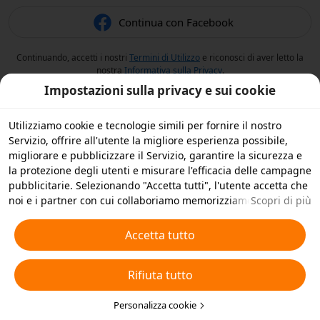
Continua con Facebook
Continuando, accetti i nostri
Termini di Utilizzo
e riconosci di aver letto la
nostra
Informativa sulla Privacy
.
Impostazioni sulla privacy e sui cookie
Utilizziamo cookie e tecnologie simili per fornire il nostro
Servizio, offrire all'utente la migliore esperienza possibile,
migliorare e pubblicizzare il Servizio, garantire la sicurezza e
la protezione degli utenti e misurare l'efficacia delle campagne
pubblicitarie. Selezionando "Accetta tutti", l'utente accetta che
noi e i partner con cui collaboriamo memorizziamo cookie e
Scopri di più
tecnologie simili sul dispositivo dell'utente per scopi
pubblicitari. L'utente può anche selezionare "Rifiuta tutti" per i
Accetta tutto
cookie non essenziali, oppure scegliere quali tipi di cookie
accettare o disattivare cliccando su "Personalizza cookie" qui
Rifiuta tutto
sotto o in qualsiasi momento nelle impostazioni sulla privacy.
Per ulteriori informazioni, visualizza la nostra
Informativa sui
Cookie e sulle Tecnologie Simili
Personalizza cookie
.