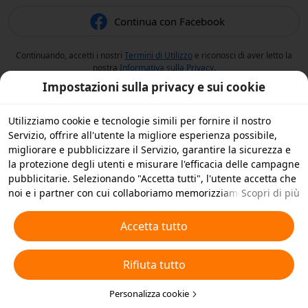
Continua con Facebook
Continuando, accetti i nostri
Termini di Utilizzo
e riconosci di aver letto la
nostra
Informativa sulla Privacy
.
Impostazioni sulla privacy e sui cookie
Utilizziamo cookie e tecnologie simili per fornire il nostro
Servizio, offrire all'utente la migliore esperienza possibile,
migliorare e pubblicizzare il Servizio, garantire la sicurezza e
la protezione degli utenti e misurare l'efficacia delle campagne
pubblicitarie. Selezionando "Accetta tutti", l'utente accetta che
noi e i partner con cui collaboriamo memorizziamo cookie e
Scopri di più
tecnologie simili sul dispositivo dell'utente per scopi
pubblicitari. L'utente può anche selezionare "Rifiuta tutti" per i
Accetta tutto
cookie non essenziali, oppure scegliere quali tipi di cookie
accettare o disattivare cliccando su "Personalizza cookie" qui
Rifiuta tutto
sotto o in qualsiasi momento nelle impostazioni sulla privacy.
Per ulteriori informazioni, visualizza la nostra
Informativa sui
Cookie e sulle Tecnologie Simili
Personalizza cookie
.