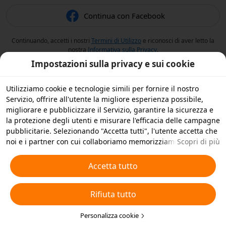
Continua con Facebook
Continuando, accetti i nostri
Termini di Utilizzo
e riconosci di aver letto la
nostra
Informativa sulla Privacy
.
Impostazioni sulla privacy e sui cookie
Utilizziamo cookie e tecnologie simili per fornire il nostro
Servizio, offrire all'utente la migliore esperienza possibile,
migliorare e pubblicizzare il Servizio, garantire la sicurezza e
la protezione degli utenti e misurare l'efficacia delle campagne
pubblicitarie. Selezionando "Accetta tutti", l'utente accetta che
noi e i partner con cui collaboriamo memorizziamo cookie e
Scopri di più
tecnologie simili sul dispositivo dell'utente per scopi
pubblicitari. L'utente può anche selezionare "Rifiuta tutti" per i
Accetta tutto
cookie non essenziali, oppure scegliere quali tipi di cookie
accettare o disattivare cliccando su "Personalizza cookie" qui
Rifiuta tutto
sotto o in qualsiasi momento nelle impostazioni sulla privacy.
Per ulteriori informazioni, visualizza la nostra
Informativa sui
Cookie e sulle Tecnologie Simili
Personalizza cookie
.