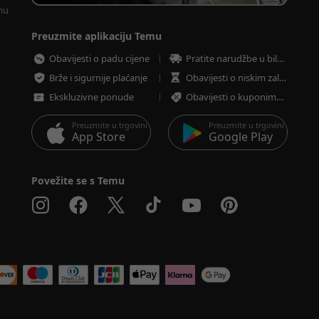
mu 
Preuzmite aplikaciju Temu
Obavijesti o padu cijene
Pratite narudžbe u bilo koje vrijeme
Brže i sigurnije plaćanje
Obavijesti o niskim zalihama
Ekskluzivne ponude
Obavijesti o kuponima i ponudama
Preuzmite u trgovini
Preuzmite u trgovini
App Store
Google Play
Povežite se s Temu