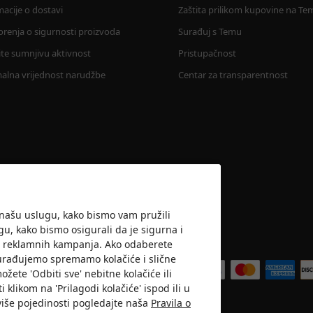
macije o dostavi
Zaštita prilikom kupovine na Te
renja o sigurnosti proizvoda
Surađuj s Temu
vite sumnjivu aktivnost
Pristupačnost
alna vrijednost narudžbe
Centar za transparentnost
i našu uslugu, kako bismo vam pružili
ugu, kako bismo osigurali da je sigurna i
ost reklamnih kampanja. Ako odaberete
Prihvaćamo
a surađujemo spremamo kolačiće i slične
žete 'Odbiti sve' nebitne kolačiće ili
i klikom na 'Prilagodi kolačiće' ispod ili u
više pojedinosti pogledajte naša
Pravila o