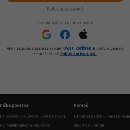
Problemi s prijavom?
Ili nastavite na druge načine
Ako nastavite, slažete se s našim
Uvjeti korištenja
i potvrđujete da
ste pročitali naš
Politika privatnosti
.
snička podrška
Pomoć
la o povratu proizvoda i povratu novca
Centar za podršku i česta pitanja
la o intelektualnom vlasništvu
Sigurnosni centar