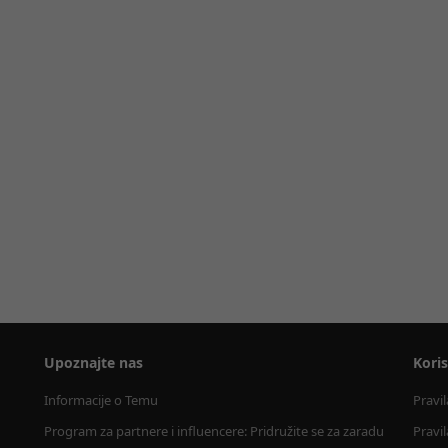
Upoznajte nas
Kori
Informacije o Temu
Pravi
Program za partnere i influencere: Pridružite se za zaradu
Pravi