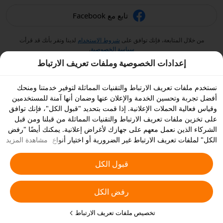
تابع مع Facebook
من خلال المتابعة، فإنك توافق على
شروط الاستخدام
لدينا وتقر بأنك قد قرأت
سياسة الخصوصية
.
إعدادات الخصوصية وملفات تعريف الارتباط
نستخدم ملفات تعريف الارتباط والتقنيات المماثلة لتوفير خدمتنا ومنحك
أفضل تجربة وتحسين الخدمة والإعلان عنها وضمان أنها آمنة للمستخدمين
وقياس فعالية الحملات الإعلانية. إذا قمت بتحديد "قبول الكل"، فإنك توافق
على تخزين ملفات تعريف الارتباط والتقنيات المماثلة من قبلنا ومن قبل
الشركاء الذين نعمل معهم على جهازك لأغراض إعلانية. يمكنك أيضًا "رفض
الكل" لملفات تعريف الارتباط غير الضرورية أو اختيار أنواع ملفات تعريف
مشاهدة المزيد
الارتباط التي ترغب في قبولها أو تعطيلها بالنقر على "تخصيص ملفات
تعريف الارتباط" أدناه أو في أي وقت من إعدادات الخصوصية الخاصة بك.
قبول الكل
يمكنك الاطلاع على
سياسة ملفات تعريف الارتباط والتقنيات المشابهة
للحصول على المزيد من التفاصيل.
رفض الكل
تخصيص ملفات تعريف الارتباط