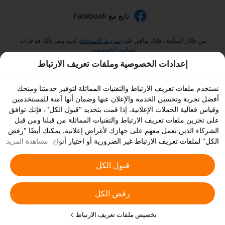
تابع مع Facebook
من خلال المتابعة، فإنك توافق على
شروط الاستخدام
لدينا وتقر بأنك قد قرأت
سياسة الخصوصية
.
إعدادات الخصوصية وملفات تعريف الارتباط
نستخدم ملفات تعريف الارتباط والتقنيات المماثلة لتوفير خدمتنا ومنحك
أفضل تجربة وتحسين الخدمة والإعلان عنها وضمان أنها آمنة للمستخدمين
وقياس فعالية الحملات الإعلانية. إذا قمت بتحديد "قبول الكل"، فإنك توافق
على تخزين ملفات تعريف الارتباط والتقنيات المماثلة من قبلنا ومن قبل
الشركاء الذين نعمل معهم على جهازك لأغراض إعلانية. يمكنك أيضًا "رفض
الكل" لملفات تعريف الارتباط غير الضرورية أو اختيار أنواع ملفات تعريف
مشاهدة المزيد
الارتباط التي ترغب في قبولها أو تعطيلها بالنقر على "تخصيص ملفات
تعريف الارتباط" أدناه أو في أي وقت من إعدادات الخصوصية الخاصة بك.
قبول الكل
يمكنك الاطلاع على
سياسة ملفات تعريف الارتباط والتقنيات المشابهة
للحصول على المزيد من التفاصيل.
رفض الكل
تخصيص ملفات تعريف الارتباط