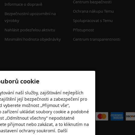
Centrum bezpečnosti
Informace o dopravě
Ochrana nákupu Temu
Bezpečnostní upozornění na 
výrobky
Spolupracovat s Temu
Nahlásit podezřelou aktivitu
Přístupnost
Minimální hodnota objednávky
Centrum transparentnosti
ouborů cookie
ování naší služby, zajišťování nejlepších
zajištění její bezpečnosti a zabezpečení pro
d vyberete možnost „Přijmout vše“,
Přijímáme
o zařízení ukládat soubory cookie a podobné
nost „Odmítnout všechny“ nepodstatné
ete přijmout nebo zakázat, a to kliknutím na
 nastavení ochrany soukromí. Další