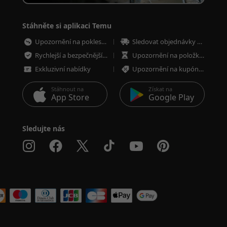
Stáhněte si aplikaci Temu
Upozornění na pokles cen
Sledovat objednávky kdykoliv
Rychlejší a bezpečnější placení
Upozornění na položky s nízkými zásobami
Exkluzivní nabídky
Upozornění na kupóny a nabídky
Stáhnout na
Získat na
App Store
Google Play
Sledujte nás