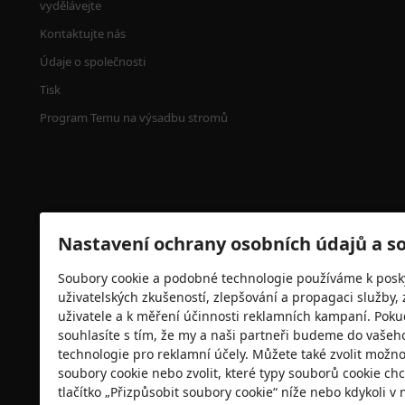
vydělávejte
Kontaktujte nás
Údaje o společnosti
Tisk
Program Temu na výsadbu stromů
Nastavení ochrany osobních údajů a s
Soubory cookie a podobné technologie používáme k poskyt
uživatelských zkušeností, zlepšování a propagaci služby, 
Bezpečnostní certifikace
uživatele a k měření účinnosti reklamních kampaní. Poku
souhlasíte s tím, že my a naši partneři budeme do vašeh
technologie pro reklamní účely. Můžete také zvolit mož
soubory cookie nebo zvolit, které typy souborů cookie chc
tlačítko „Přizpůsobit soubory cookie“ níže nebo kdykoli v