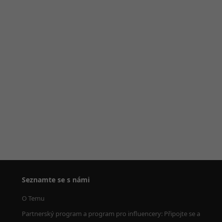
Seznamte se s námi
O Temu
Partnerský program a program pro influencery: Připojte se a 