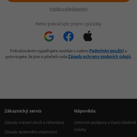
Potíže s přihlášením?
Nebo pokračujte jinými způsoby
Pokračováním vyjadřujete souhlas s našimi
Podmínky použití
a
potvrzujete, že jste si přečetli naše
Zásady ochrany osobních údajů
.
Zákaznický servis
Nápověda
Zásady vrácení zboží a refundace
Centrum podpory a často kladené
otázky
Zásady duševního vlastnictví