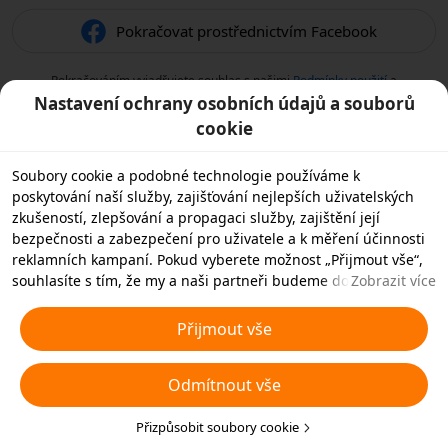
Pokračovat prostřednictvím Facebook
Pokračováním vyjadřujete souhlas s našimi
Podmínky použití
a
potvrzujete, že jste si přečetli naše
Zásady ochrany osobních údajů
.
Nastavení ochrany osobních údajů a souborů
cookie
Soubory cookie a podobné technologie používáme k
poskytování naší služby, zajišťování nejlepších uživatelských
zkušeností, zlepšování a propagaci služby, zajištění její
bezpečnosti a zabezpečení pro uživatele a k měření účinnosti
reklamních kampaní. Pokud vyberete možnost „Přijmout vše“,
souhlasíte s tím, že my a naši partneři budeme do vašeho
Zobrazit více
zařízení ukládat soubory cookie a podobné technologie pro
reklamní účely. Můžete také zvolit možnost „Odmítnout
Přijmout vše
všechny“ nepodstatné soubory cookie nebo zvolit, které typy
souborů cookie chcete přijmout nebo zakázat, a to kliknutím na
Odmítnout vše
tlačítko „Přizpůsobit soubory cookie“ níže nebo kdykoli v
nastavení ochrany soukromí. Další podrobnosti najdete v
našich
Zásadách používání souborů cookie a podobných
Přizpůsobit soubory cookie