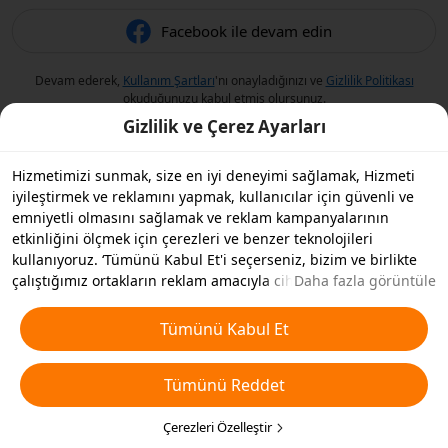
Facebook ile devam edin
Devam ederek,
Kullanım Şartları
'nı onayladığınızı ve
Gizlilik Politikası
okuduğunuzu kabul etmiş olursunuz.
Gizlilik ve Çerez Ayarları
Hizmetimizi sunmak, size en iyi deneyimi sağlamak, Hizmeti
iyileştirmek ve reklamını yapmak, kullanıcılar için güvenli ve
emniyetli olmasını sağlamak ve reklam kampanyalarının
etkinliğini ölçmek için çerezleri ve benzer teknolojileri
kullanıyoruz. ‘Tümünü Kabul Et'i seçerseniz, bizim ve birlikte
çalıştığımız ortakların reklam amacıyla cihazınızda çerezleri ve
Daha fazla görüntüle
benzer teknolojileri depolamasını kabul etmiş olursunuz.
Ayrıca, temel olmayan çerezlerin ’Tümünü Reddedebilir' veya
Tümünü Kabul Et
aşağıdaki ’Çerezleri Özelleştir'i tıklayarak veya gizlilik
ayarlarınızda istediğiniz zaman hangi çerez türlerini kabul
Tümünü Reddet
etmek veya devre dışı bırakmak istediğinizi seçebilirsiniz. Daha
fazla detay için
Çerezler ve Benzer Teknolojiler Politikamıza
bakın.
Çerezleri Özelleştir