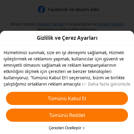
Facebook ile devam edin
Devam ederek,
Kullanım Şartları
'nı onayladığınızı ve
Gizlilik Politikası
okuduğunuzu kabul etmiş olursunuz.
Gizlilik ve Çerez Ayarları
Hizmetimizi sunmak, size en iyi deneyimi sağlamak, Hizmeti
iyileştirmek ve reklamını yapmak, kullanıcılar için güvenli ve
emniyetli olmasını sağlamak ve reklam kampanyalarının
etkinliğini ölçmek için çerezleri ve benzer teknolojileri
kullanıyoruz. ‘Tümünü Kabul Et'i seçerseniz, bizim ve birlikte
çalıştığımız ortakların reklam amacıyla cihazınızda çerezleri ve
Daha fazla görüntüle
benzer teknolojileri depolamasını kabul etmiş olursunuz.
Ayrıca, temel olmayan çerezlerin ’Tümünü Reddedebilir' veya
Tümünü Kabul Et
aşağıdaki ’Çerezleri Özelleştir'i tıklayarak veya gizlilik
ayarlarınızda istediğiniz zaman hangi çerez türlerini kabul
Tümünü Reddet
etmek veya devre dışı bırakmak istediğinizi seçebilirsiniz. Daha
fazla detay için
Çerezler ve Benzer Teknolojiler Politikamıza
bakın.
Çerezleri Özelleştir