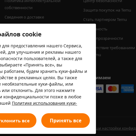
Политика интеллектуальной 
Центр безопасности
собственности
Защита покупок на Temu
Сведения о доставке
Стать партнером Temu
Предупреждения о безопасности 
Доступность
айлов cookie
продукции
Центр прозрачности
Сообщить о подозрительной 
 для предоставления нашего Сервиса,
Соответствие требованиям
активности
лей, для улучшения и рекламы нашего
EPR Temu
опасности пользователей, а также для
Минимальная сумма заказа
выбираете «Принять все», вы
мы работаем, будем хранить куки-файлы и
ойстве в рекламных целях. Вы также
Мы принимаем
е необязательные куки-файлы, или
 или отклонить. Для этого нажмите
ки конфиденциальности позже в любое
нашей
Политике использования куки-
Принять все
тклонить все
ользования
Политика конфиденциальности
Ваши настройки конфи