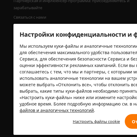
Партнерская и инфлюенсер-программа: присоединяйтесь и 
зарабатывайте
Связаться с нами
Юридическая информация
Настройки конфиденциальности и ф
Пресса
Программа посадки деревьев от Temu
Мы используем куки-файлы и аналогичные технологии
для обеспечения максимального удобства пользовате
Сервиса, для обеспечения безопасности Сервиса и без
оценки эффективности рекламных кампаний. Если вы 
соглашаетесь с тем, что мы и партнеры, с которыми 
Сертификаты безопасности
использовать аналогичные технологии на вашем устр
можете выбрать «Отклонить все», чтобы отклонить вс
выбрать, какие типы куки-файлов необходимо принять
«Настроить куки-файлы» ниже или измените настрой
удобное время. Более подробную информацию см. в 
файлов и аналогичных технологий
.
О
Настроить файлы cookie
© 2022－2026 Whaleco Inc.
Условия исп