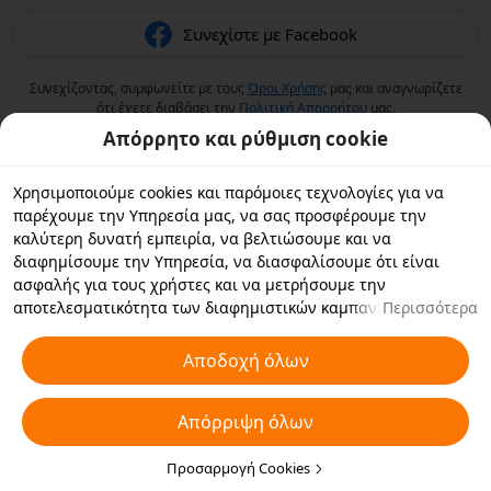
Συνεχίστε με Facebook
Συνεχίζοντας, συμφωνείτε με τους
Όροι Χρήσης
μας και αναγνωρίζετε
ότι έχετε διαβάσει την
Πολιτική Aπορρήτου
μας.
Απόρρητο και ρύθμιση cookie
Χρησιμοποιούμε cookies και παρόμοιες τεχνολογίες για να
παρέχουμε την Υπηρεσία μας, να σας προσφέρουμε την
καλύτερη δυνατή εμπειρία, να βελτιώσουμε και να
διαφημίσουμε την Υπηρεσία, να διασφαλίσουμε ότι είναι
ασφαλής για τους χρήστες και να μετρήσουμε την
αποτελεσματικότητα των διαφημιστικών καμπανιών. Εάν
Περισσότερα
επιλέξετε «Αποδοχή όλων», συμφωνείτε με εμάς και τους
συνεργάτες με τους οποίους συνεργαζόμαστε να αποθηκεύουν
Αποδοχή όλων
cookies και παρόμοιες τεχνολογίες στη συσκευή σας για
διαφημιστικούς σκοπούς. Μπορείτε επίσης να κάνετε
Απόρριψη όλων
"Απόρριψη όλων" για τα μη απαραίτητα cookie ή να επιλέξετε
ποιους τύπους cookies θέλετε να αποδεχτείτε ή να
απενεργοποιήσετε κάνοντας κλικ στην επιλογή "Προσαρμογή
Προσαρμογή Cookies