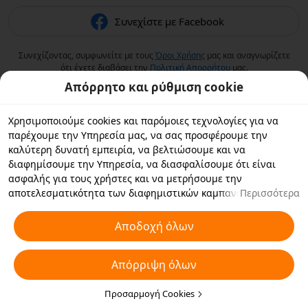
Συνεχίστε με Facebook
Συνεχίζοντας, συμφωνείτε με τους
Όροι Χρήσης
μας και αναγνωρίζετε
ότι έχετε διαβάσει την
Πολιτική Aπορρήτου
μας.
Απόρρητο και ρύθμιση cookie
Χρησιμοποιούμε cookies και παρόμοιες τεχνολογίες για να
παρέχουμε την Υπηρεσία μας, να σας προσφέρουμε την
καλύτερη δυνατή εμπειρία, να βελτιώσουμε και να
διαφημίσουμε την Υπηρεσία, να διασφαλίσουμε ότι είναι
ασφαλής για τους χρήστες και να μετρήσουμε την
αποτελεσματικότητα των διαφημιστικών καμπανιών. Εάν
Περισσότερα
επιλέξετε «Αποδοχή όλων», συμφωνείτε με εμάς και τους
συνεργάτες με τους οποίους συνεργαζόμαστε να αποθηκεύουν
Αποδοχή όλων
cookies και παρόμοιες τεχνολογίες στη συσκευή σας για
διαφημιστικούς σκοπούς. Μπορείτε επίσης να κάνετε
Απόρριψη όλων
"Απόρριψη όλων" για τα μη απαραίτητα cookie ή να επιλέξετε
ποιους τύπους cookies θέλετε να αποδεχτείτε ή να
απενεργοποιήσετε κάνοντας κλικ στην επιλογή "Προσαρμογή
Προσαρμογή Cookies