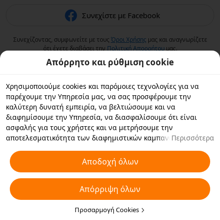
Συνεχίστε με Facebook
Συνεχίζοντας, συμφωνείτε με τους
Όροι Χρήσης
μας και αναγνωρίζετε
ότι έχετε διαβάσει την
Πολιτική Aπορρήτου
μας.
Απόρρητο και ρύθμιση cookie
Χρησιμοποιούμε cookies και παρόμοιες τεχνολογίες για να
παρέχουμε την Υπηρεσία μας, να σας προσφέρουμε την
καλύτερη δυνατή εμπειρία, να βελτιώσουμε και να
διαφημίσουμε την Υπηρεσία, να διασφαλίσουμε ότι είναι
ασφαλής για τους χρήστες και να μετρήσουμε την
αποτελεσματικότητα των διαφημιστικών καμπανιών. Εάν
Περισσότερα
επιλέξετε «Αποδοχή όλων», συμφωνείτε με εμάς και τους
συνεργάτες με τους οποίους συνεργαζόμαστε να αποθηκεύουν
Αποδοχή όλων
cookies και παρόμοιες τεχνολογίες στη συσκευή σας για
διαφημιστικούς σκοπούς. Μπορείτε επίσης να κάνετε
Απόρριψη όλων
"Απόρριψη όλων" για τα μη απαραίτητα cookie ή να επιλέξετε
ποιους τύπους cookies θέλετε να αποδεχτείτε ή να
απενεργοποιήσετε κάνοντας κλικ στην επιλογή "Προσαρμογή
Προσαρμογή Cookies