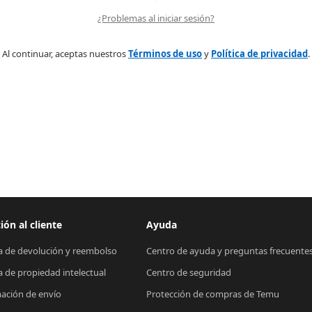
¿Problemas al iniciar sesión?
Al continuar, aceptas nuestros
Términos de uso
y
Política de privacidad
.
ión al cliente
Ayuda
ca de devolución y reembolso
Centro de ayuda y preguntas frecuente
ca de propiedad intelectual
Centro de seguridad
ación de envío
Protección de compras de Temu