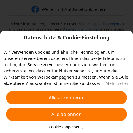
Weiter mit Auf Facebook teilen
Indem Sie fortfahren, stimmen Sie unseren
Nutzungsbedingungen
zu
und bestätigen, dass Sie unsere
Datenschutzrichtlinie
gelesen haben.
Datenschutz- & Cookie-Einstellung
Wir verwenden Cookies und ähnliche Technologien, um
unseren Service bereitzustellen, Ihnen das beste Erlebnis zu
bieten, den Service zu verbessern und zu bewerben, um
sicherzustellen, dass er für Nutzer sicher ist, und um die
Wirksamkeit von Werbekampagnen zu messen. Wenn Sie „Alle
akzeptieren“ auswählen, stimmen Sie zu, dass wir und die
Mehr sehen
Partner, mit denen wir zusammenarbeiten, Cookies und
ähnliche Technologien für Werbezwecke auf Ihrem Gerät
Alle akzeptieren
speichern. Alternativ können Sie auch über „Alle ablehnen“
nicht notwendige Cookies ablehnen oder auswählen, welche
Alle ablehnen
Arten von Cookies Sie akzeptieren oder deaktivieren möchten,
indem Sie unten oder jederzeit in Ihren
Datenschutzeinstellungen auf „Cookies anpassen“ klicken.
Cookies anpassen