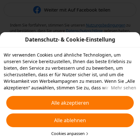
Weiter mit Auf Facebook teilen
Indem Sie fortfahren, stimmen Sie unseren
Nutzungsbedingungen
zu
und bestätigen, dass Sie unsere
Datenschutzrichtlinie
gelesen haben.
Datenschutz- & Cookie-Einstellung
Wir verwenden Cookies und ähnliche Technologien, um
unseren Service bereitzustellen, Ihnen das beste Erlebnis zu
bieten, den Service zu verbessern und zu bewerben, um
sicherzustellen, dass er für Nutzer sicher ist, und um die
Wirksamkeit von Werbekampagnen zu messen. Wenn Sie „Alle
akzeptieren“ auswählen, stimmen Sie zu, dass wir und die
Mehr sehen
Partner, mit denen wir zusammenarbeiten, Cookies und
ähnliche Technologien für Werbezwecke auf Ihrem Gerät
Alle akzeptieren
speichern. Alternativ können Sie auch über „Alle ablehnen“
nicht notwendige Cookies ablehnen oder auswählen, welche
Alle ablehnen
Arten von Cookies Sie akzeptieren oder deaktivieren möchten,
indem Sie unten oder jederzeit in Ihren
Datenschutzeinstellungen auf „Cookies anpassen“ klicken.
Cookies anpassen