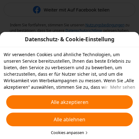
Weiter mit Auf Facebook teilen
Indem Sie fortfahren, stimmen Sie unseren
Nutzungsbedingungen
zu
und bestätigen, dass Sie unsere
Datenschutzrichtlinie
gelesen haben.
Datenschutz- & Cookie-Einstellung
Wir verwenden Cookies und ähnliche Technologien, um
unseren Service bereitzustellen, Ihnen das beste Erlebnis zu
bieten, den Service zu verbessern und zu bewerben, um
sicherzustellen, dass er für Nutzer sicher ist, und um die
Wirksamkeit von Werbekampagnen zu messen. Wenn Sie „Alle
akzeptieren“ auswählen, stimmen Sie zu, dass wir und die
Mehr sehen
Partner, mit denen wir zusammenarbeiten, Cookies und
ähnliche Technologien für Werbezwecke auf Ihrem Gerät
Alle akzeptieren
speichern. Alternativ können Sie auch über „Alle ablehnen“
nicht notwendige Cookies ablehnen oder auswählen, welche
Alle ablehnen
Arten von Cookies Sie akzeptieren oder deaktivieren möchten,
indem Sie unten oder jederzeit in Ihren
Datenschutzeinstellungen auf „Cookies anpassen“ klicken.
Cookies anpassen