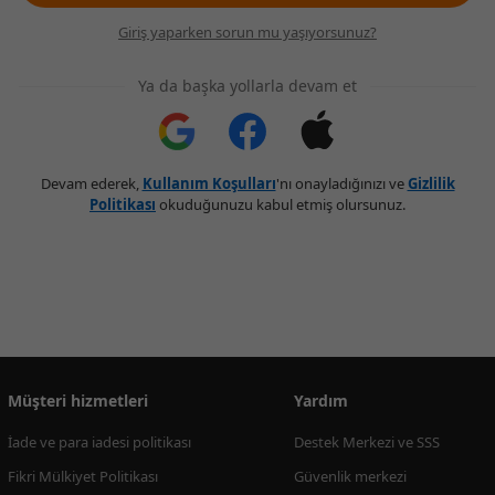
Giriş yaparken sorun mu yaşıyorsunuz?
Ya da başka yollarla devam et
Devam ederek,
Kullanım Koşulları
'nı onayladığınızı ve
Gizlilik
Politikası
okuduğunuzu kabul etmiş olursunuz.
Müşteri hizmetleri
Yardım
İade ve para iadesi politikası
Destek Merkezi ve SSS
Fikri Mülkiyet Politikası
Güvenlik merkezi