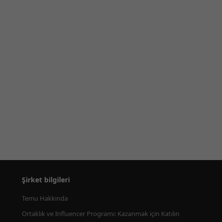
Şirket bilgileri
Temu Hakkında
Ortaklık ve Influencer Programı: Kazanmak için Katılın