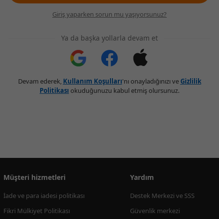
Giriş yaparken sorun mu yaşıyorsunuz?
Ya da başka yollarla devam et
Devam ederek,
Kullanım Koşulları
'nı onayladığınızı ve
Gizlilik
Politikası
okuduğunuzu kabul etmiş olursunuz.
Müşteri hizmetleri
Yardım
İade ve para iadesi politikası
Destek Merkezi ve SSS
Fikri Mülkiyet Politikası
Güvenlik merkezi