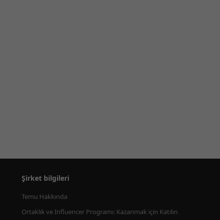
Şirket bilgileri
Temu Hakkında
Ortaklık ve Influencer Programı: Kazanmak için Katılın