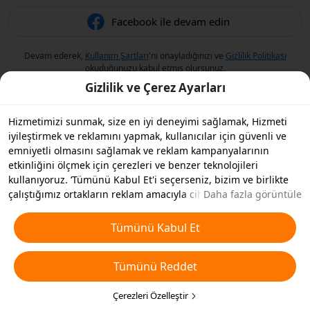
Facebook ile devam edin
Devam ederek,
Kullanım Şartları
'nı onayladığınızı ve
Gizlilik Politikası
okuduğunuzu kabul etmiş olursunuz.
Gizlilik ve Çerez Ayarları
Hizmetimizi sunmak, size en iyi deneyimi sağlamak, Hizmeti
iyileştirmek ve reklamını yapmak, kullanıcılar için güvenli ve
emniyetli olmasını sağlamak ve reklam kampanyalarının
etkinliğini ölçmek için çerezleri ve benzer teknolojileri
kullanıyoruz. ‘Tümünü Kabul Et'i seçerseniz, bizim ve birlikte
çalıştığımız ortakların reklam amacıyla cihazınızda çerezleri ve
Daha fazla görüntüle
benzer teknolojileri depolamasını kabul etmiş olursunuz.
Ayrıca, temel olmayan çerezlerin ’Tümünü Reddedebilir' veya
Tümünü Kabul Et
aşağıdaki ’Çerezleri Özelleştir'i tıklayarak veya gizlilik
ayarlarınızda istediğiniz zaman hangi çerez türlerini kabul
Tümünü Reddet
etmek veya devre dışı bırakmak istediğinizi seçebilirsiniz. Daha
fazla detay için
Çerezler ve Benzer Teknolojiler Politikamıza
bakın.
Çerezleri Özelleştir