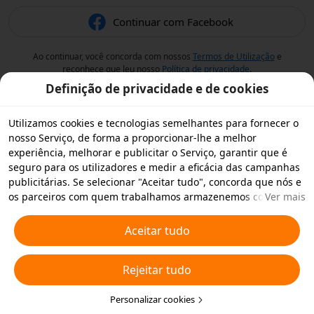
Continuar com Facebook
Ao continuar, você concorda com nossos
Termos de Utilização
e
reconhece que leu nosso
Política de privacidade
.
Definição de privacidade e de cookies
Utilizamos cookies e tecnologias semelhantes para fornecer o
nosso Serviço, de forma a proporcionar-lhe a melhor
experiência, melhorar e publicitar o Serviço, garantir que é
seguro para os utilizadores e medir a eficácia das campanhas
publicitárias. Se selecionar "Aceitar tudo", concorda que nós e
os parceiros com quem trabalhamos armazenemos cookies e
Ver mais
tecnologias semelhantes no seu dispositivo para fins
publicitários. Também pode "Rejeitar todos" os cookies não
Aceitar tudo
essenciais ou escolher os tipos de cookies que pretende
aceitar ou desativar clicando em "Personalizar cookies" abaixo
Rejeitar tudo
ou em qualquer altura nas suas definições de privacidade.
Para obter mais informações, consulte a nossa
Política relativa
a Cookies e Tecnologias Semelhantes
Personalizar cookies
.