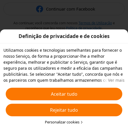
Continuar com Facebook
Ao continuar, você concorda com nossos
Termos de Utilização
e
reconhece que leu nosso
Política de privacidade
.
Definição de privacidade e de cookies
Utilizamos cookies e tecnologias semelhantes para fornecer o
nosso Serviço, de forma a proporcionar-lhe a melhor
experiência, melhorar e publicitar o Serviço, garantir que é
seguro para os utilizadores e medir a eficácia das campanhas
publicitárias. Se selecionar "Aceitar tudo", concorda que nós e
os parceiros com quem trabalhamos armazenemos cookies e
Ver mais
tecnologias semelhantes no seu dispositivo para fins
publicitários. Também pode "Rejeitar todos" os cookies não
Aceitar tudo
essenciais ou escolher os tipos de cookies que pretende
aceitar ou desativar clicando em "Personalizar cookies" abaixo
Rejeitar tudo
ou em qualquer altura nas suas definições de privacidade.
Para obter mais informações, consulte a nossa
Política relativa
a Cookies e Tecnologias Semelhantes
Personalizar cookies
.