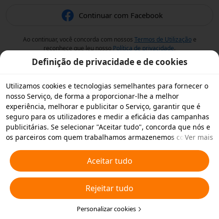
Continuar com Facebook
Ao continuar, você concorda com nossos
Termos de Utilização
e
reconhece que leu nosso
Política de privacidade
.
Definição de privacidade e de cookies
Utilizamos cookies e tecnologias semelhantes para fornecer o
nosso Serviço, de forma a proporcionar-lhe a melhor
experiência, melhorar e publicitar o Serviço, garantir que é
seguro para os utilizadores e medir a eficácia das campanhas
publicitárias. Se selecionar "Aceitar tudo", concorda que nós e
os parceiros com quem trabalhamos armazenemos cookies e
Ver mais
tecnologias semelhantes no seu dispositivo para fins
publicitários. Também pode "Rejeitar todos" os cookies não
Aceitar tudo
essenciais ou escolher os tipos de cookies que pretende
aceitar ou desativar clicando em "Personalizar cookies" abaixo
Rejeitar tudo
ou em qualquer altura nas suas definições de privacidade.
Para obter mais informações, consulte a nossa
Política relativa
a Cookies e Tecnologias Semelhantes
Personalizar cookies
.