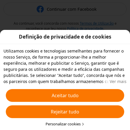
Continuar com Facebook
Ao continuar, você concorda com nossos
Termos de Utilização
e
reconhece que leu nosso
Política de privacidade
.
Definição de privacidade e de cookies
Utilizamos cookies e tecnologias semelhantes para fornecer o
nosso Serviço, de forma a proporcionar-lhe a melhor
experiência, melhorar e publicitar o Serviço, garantir que é
seguro para os utilizadores e medir a eficácia das campanhas
publicitárias. Se selecionar "Aceitar tudo", concorda que nós e
os parceiros com quem trabalhamos armazenemos cookies e
Ver mais
tecnologias semelhantes no seu dispositivo para fins
publicitários. Também pode "Rejeitar todos" os cookies não
Aceitar tudo
essenciais ou escolher os tipos de cookies que pretende
aceitar ou desativar clicando em "Personalizar cookies" abaixo
Rejeitar tudo
ou em qualquer altura nas suas definições de privacidade.
Para obter mais informações, consulte a nossa
Política relativa
a Cookies e Tecnologias Semelhantes
Personalizar cookies
.