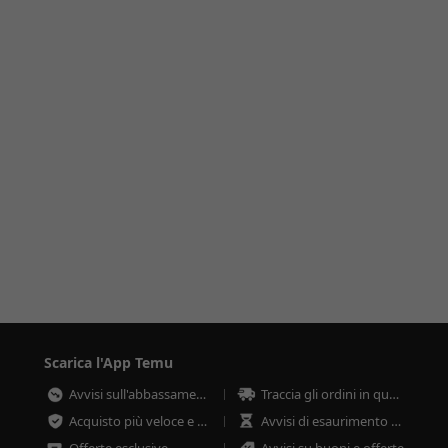
Scarica l'App Temu
Avvisi sull'abbassamento dei prezzi
Traccia gli ordini in qualsiasi momento
Acquisto più veloce e sicuro
Avvisi di esaurimento scorte