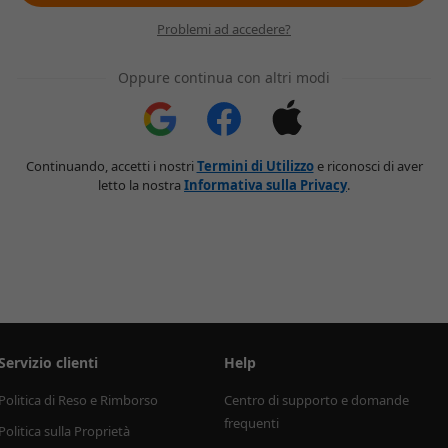
Problemi ad accedere?
Oppure continua con altri modi
Continuando, accetti i nostri
Termini di Utilizzo
e riconosci di aver
letto la nostra
Informativa sulla Privacy
.
Servizio clienti
Help
Politica di Reso e Rimborso
Centro di supporto e domande 
frequenti
Politica sulla Proprietà 