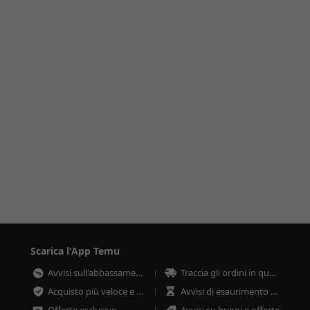
Scarica l'App Temu
Avvisi sull'abbassamento dei prezzi
Traccia gli ordini in qualsiasi momento
Acquisto più veloce e sicuro
Avvisi di esaurimento scorte