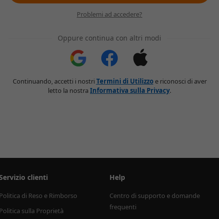
Problemi ad accedere?
Oppure continua con altri modi
Continuando, accetti i nostri
Termini di Utilizzo
e riconosci di aver
letto la nostra
Informativa sulla Privacy
.
Servizio clienti
Help
Politica di Reso e Rimborso
Centro di supporto e domande 
frequenti
Politica sulla Proprietà 