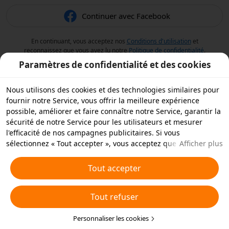
Continuer avec Facebook
En continuant, vous acceptez nos
Conditions d'utilisation
et
reconnaissez que vous avez lu notre
Politique de confidentialité
.
Paramètres de confidentialité et des cookies
Nous utilisons des cookies et des technologies similaires pour
fournir notre Service, vous offrir la meilleure expérience
possible, améliorer et faire connaître notre Service, garantir la
sécurité de notre Service pour les utilisateurs et mesurer
l'efficacité de nos campagnes publicitaires. Si vous
sélectionnez « Tout accepter », vous acceptez que nous et nos
Afficher plus
partenaires stockions des cookies et des technologies
similaires sur votre appareil à des fins publicitaires. Vous
Tout accepter
pouvez aussi « rejeter tous » les cookies non essentiels ou
choisir les types de cookies que vous souhaitez accepter ou
Tout refuser
rejeter à tout moment dans vos paramètres de confidentialité
ou en cliquant sur « Personnaliser les cookies » ci-dessous.
Pour plus de détails, consultez notre
Personnaliser les cookies
Politique relative aux